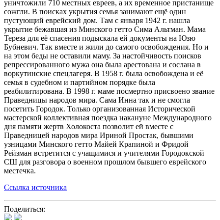
уничтожили 710 местных евреев, а их временное пристанище
сожгли. В поисках укрытия семья занимают ещё один
пустующий еврейский дом. Там с января 1942 г. нашла
укрытие бежавшая из Минского гетто Сима Альтман. Мама
Тереза для её спасения подыскала ей документы на Юзю
Бубневич. Так вместе и жили до самого освобождения. Но и
на этом беды не оставили маму. За настойчивость поисков
репрессированного мужа она была арестована и сослана в
воркутинские спецлагеря. В 1958 г. была освобождена и её
семья в судебном и партийном порядке была
реабилитирована. В 1998 г. маме посмертно присвоено звание
Праведницы народов мира. Сама Инна так и не смогла
посетить Городок. Только организованная Исторической
мастерской коллективная поездка накануне Международного
дня памяти жертв Холокоста позволит ей вместе с
Праведницей народов мира Ириной Простак, бывшими
узницами Минского гетто Майей Крапиной и Фридой
Рейзман встретится с учащимися и учителями Городокской
СШ для разговора о военном прошлом бывшего еврейского
местечка.
Ссылка источника
Поделиться: