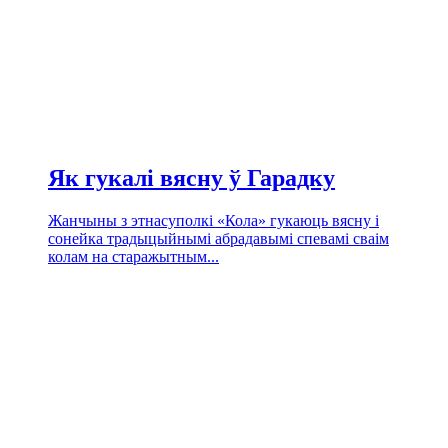
Як гукалі вясну ў Гарадку
Жанчыны з этнасуполкі «Кола» гукаюць вясну і
сонейка традыцыйнымі абрадавымі спевамі сваім
колам на старажытным...