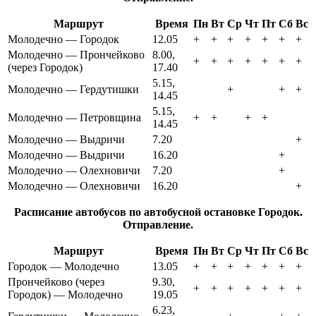
Маршрут
Время
Пн
Вт
Ср
Чт
Пт
Сб
Вс
Молодечно — Городок
12.05
+
+
+
+
+
+
+
Молодечно — Прончейково
8.00,
+
+
+
+
+
+
+
(через Городок)
17.40
5.15,
Молодечно — Гердутишки
+
+
+
14.45
5.15,
Молодечно — Петровщина
+
+
+
+
14.45
Молодечно — Выдричи
7.20
+
Молодечно — Выдричи
16.20
+
Молодечно — Олехновичи
7.20
+
Молодечно — Олехновичи
16.20
+
Расписание автобусов по автобусной остановке Городок.
Отправление.
Маршрут
Время
Пн
Вт
Ср
Чт
Пт
Сб
Вс
Городок — Молодечно
13.05
+
+
+
+
+
+
+
Прончейково (через
9.30,
+
+
+
+
+
+
+
Городок) — Молодечно
19.05
6.23,