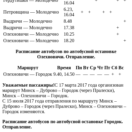
Гердутишки — Молодечно
+
+
+
16.04
6.23,
Петровщина — Молодечно
+
+
+
+
16.04
Выдричи — Молодечно
8.48
+
Выдричи — Молодечно
17.38
+
Олехновичи — Молодечно
10.25
+
Олехновичи — Молодечно
18.20
+
Расписание автобусов по автобусной остановке
Олехновичи. Отправление.
Маршрут
Время
Пн
Вт
Ср
Чт
Пт
Сб
Вс
Олехновичи — Городок
9.40, 14.50
—
—
—
—
—
+
+
Уважаемые пассажиры!
С 17 марта 2017 года организован
маршрут Минск – Дуброво – Городок (через Пралески),
Минск – Олехновичи – Городок.
С 15 июля 2017 года отправления по маршруту Минск –
Дуброво – Городок (через Пралески), Минск – Олехновичи –
Городок изменяются.
Расписание автобусов по автобусной остановке Городок.
Отправление.