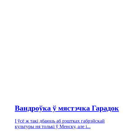
Вандроўка ў мястэчка Гарадок
І ўсё ж такі дбаюць аб рэштках габрэйскай
культуры ня толькі ў Менску, але і...