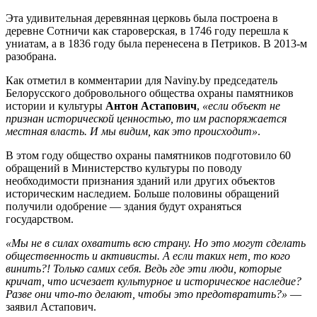
Эта удивительная деревянная церковь была построена в
деревне Сотничи как староверская, в 1746 году перешла к
униатам, а в 1836 году была перенесена в Петриков. В 2013-м
разобрана.
Как отметил в комментарии для Naviny.by председатель
Белорусского добровольного общества охраны памятников
истории и культуры
Антон Астапович
,
«если объект не
признан исторической ценностью, то им распоряжается
местная власть. И мы видим, как это происходит»
.
В этом году общество охраны памятников подготовило 60
обращений в Министерство культуры по поводу
необходимости признания зданий или других объектов
историческим наследием. Больше половины обращений
получили одобрение — здания будут охраняться
государством.
«Мы не в силах охватить всю страну. Но это могут сделать
общественность и активисты. А если таких нет, то кого
винить?! Только самих себя. Ведь где эти люди, которые
кричат, что исчезает культурное и историческое наследие?
Разве они что-то делают, чтобы это предотвратить?»
—
заявил Астапович.