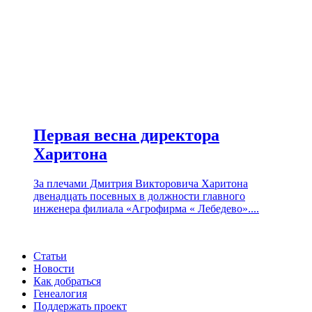
Первая весна директора
Харитона
За плечами Дмитрия Викторовича Харитона
двенадцать посевных в должности главного
инженера филиала «Агрофирма « Лебедево»....
Статьи
Новости
Как добраться
Генеалогия
Поддержать проект