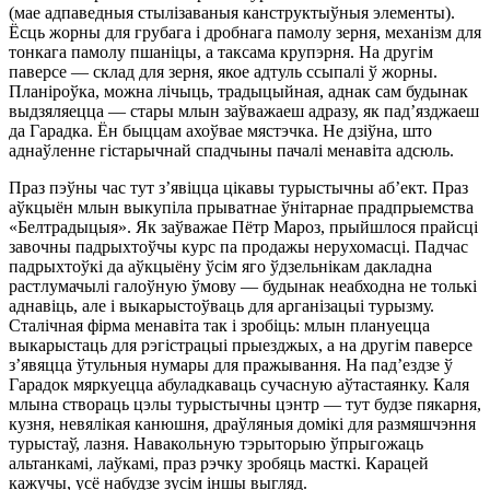
(мае адпаведныя стылiзаваныя канструктыўныя элементы).
Ёсць жорны для грубага i дробнага памолу зерня, механiзм для
тонкага памолу пшанiцы, а таксама крупэрня. На другiм
паверсе — склад для зерня, якое адтуль ссыпалi ў жорны.
Планiроўка, можна лiчыць, традыцыйная, аднак сам будынак
выдзяляецца — стары млын заўважаеш адразу, як пад’язджаеш
да Гарадка. Ён быццам ахоўвае мястэчка. Не дзiўна, што
аднаўленне гiстарычнай спадчыны пачалi менавiта адсюль.
Праз пэўны час тут з’явiцца цiкавы турыстычны аб’ект. Праз
аўкцыён млын выкупiла прыватнае ўнiтарнае прадпрыемства
«Белтрадыцыя». Як заўважае Пётр Мароз, прыйшлося прайсцi
завочны падрыхтоўчы курс па продажы нерухомасцi. Падчас
падрыхтоўкi да аўкцыёну ўсiм яго ўдзельнiкам дакладна
растлумачылi галоўную ўмову — будынак неабходна не толькi
аднавiць, але i выкарыстоўваць для арганiзацыi турызму.
Сталiчная фiрма менавiта так i зробiць: млын плануецца
выкарыстаць для рэгiстрацыi прыезджых, а на другiм паверсе
з’явяцца ўтульныя нумары для пражывання. На пад’ездзе ў
Гарадок мяркуецца абуладкаваць сучасную аўтастаянку. Каля
млына створаць цэлы турыстычны цэнтр — тут будзе пякарня,
кузня, невялiкая канюшня, драўляныя домiкi для размяшчэння
турыстаў, лазня. Навакольную тэрыторыю ўпрыгожаць
альтанкамi, лаўкамi, праз рэчку зробяць масткi. Карацей
кажучы, усё набудзе зусiм iншы выгляд.