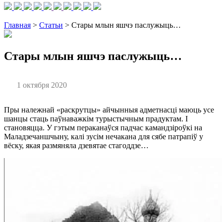
Главная
>
Статьи
> Стары млын яшчэ паслужыць…
Стары млын яшчэ паслужыць…
1 октября 2020
Пры належнай «раскрутцы» айчынныя адметнасці маюць усе
шанцы стаць паўнаважкiм турыстычным прадуктам. І
становяцца. У гэтым пераканаўся падчас камандзiроўкi на
Маладзечаншчыну, калi зусiм нечакана для сябе патрапiў у
вёску, якая размяняла дзевятае стагоддзе…