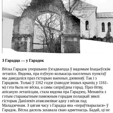
З Гарадца — у Гарадок
Вёска Гарадок упершыню ўзгадваецца ў вядомым Iпацьеўскiм
летапiсе. Вядома, пра пэўную колькасць населеных пунктаў
мы даведалiся праз гiсторыю ваенных дзеянняў. Так i з
Гарадком. Толькi ў 1162 годзе (паводле iншых крынiц у 1161-
м) гэта была не вёска, а самы сапраўдны горад. Праз бiтву,
апiсаную летапiсцам, стала вядома пра Гарадзец. Менавiта з
гэтым старажытным памежным горадам полацкай зямлi
гiсторык Данiлевiч атаясамлiвае адну з вёсак пад
Маладзечнам. З цягам часу з Гарадца яна «пераўтварылася» ў
Гарадок. Вёска дасюль захавала сваю адметнасць. Бадай, цi не