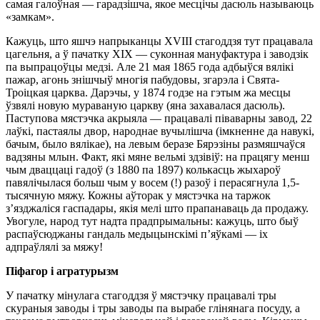
самая галоўная — гарадзiшча, якое месцiчы дасюль называюць
«замкам».
Кажуць, што яшчэ напрыканцы ХVIII стагоддзя тут працавала
цагельня, а ў пачатку ХIХ — суконная мануфактура i заводзiк
па выпрацоўцы медзi. Але 21 мая 1865 года адбыўся вялiкi
пажар, агонь знiшчыў многiя пабудовы, згарэла i Свята-
Троiцкая царква. Дарэчы, у 1874 годзе на гэтым жа месцы
ўзвялi новую мураваную царкву (яна захавалася дасюль).
Паступова мястэчка акрыяла — працавалi пiваварны завод, 22
лаўкi, пастаялы двор, народнае вучылiшча (iмкненне да навукi,
бачым, было вялiкае), на левым беразе Бярэзiны размяшчаўся
вадзяны млын. Факт, якi мяне вельмi здзiвiў: на працягу менш
чым дваццацi гадоў (з 1880 па 1897) колькасць жыхароў
павялiчылася больш чым у восем (!) разоў i перасягнула 1,5-
тысячную мяжу. Кожны аўторак у мястэчка на таржок
з’язджалiся гаспадары, якiя мелi што прапанаваць да продажу.
Увогуле, народ тут надта прадпрымальны: кажуць, што быў
распаўсюджаны гандаль медыцынскiмi п’яўкамi — iх
адпраўлялi за мяжу!
Пiфагор i агратурызм
У пачатку мiнулага стагоддзя ў мястэчку працавалi тры
скураныя заводы i тры заводы па вырабе глiнянага посуду, а