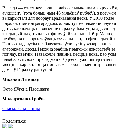
Выгада — узаемная: грошы, якiя сельвыканкам выручыў ад
аўкцыёну (гэта больш чым 46 мiльёнаў рублёў), з розумам
выкарысталi для добраўпарадкавання вёскi. У 2010 годзе
Гарадок стане аграгарадком, аднак тут не чакаюць пэўнай
даты, каб пачаць навядзенне парадку. Iмкнуцца адысцi ад
традыцыйных, тыпавых формаў. Як лiчыць Пётр Мароз,
неабходна выкарыстоўваць сучасны ландшафтны дызайн.
Напрыклад, зусiм неабавязкова ўсю вулiцу «закрываць»
агароджай, дзесьцi можна зрабiць прыгожы дэкаратыўны
поплаў, кветнiк. Наваколле павiнна песцiць вока, каб усiм
падабалася сюды прыязджаць. Дарэчы, ужо цяпер гэтыя
мясцiны карыстаюцца попытам — больш-менш трывалыя
дамы ў Гарадку раскупiлi…
Мiкалай Літвінаў.
Фото Яўгена Пясецкага
Маладзечанскi раён.
Спасылка крыніцы
Поделиться: