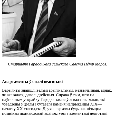
Старшыня Гарадоцкага сельскага Савета Пётр Мароз.
Апартаменты ў стылi неаготыкi
Варыянты знайшлi вельмi арыгiнальныя, незвычайныя, аднак,
як аказалася, даволi дзейсныя. Справа ў тым, што на
паўночным ускрайку Гарадка захаваўся вадзяны млын, якi
ўзведзены з цэглы i бутавага каменя напрыканцы ХIХ—
пачатку ХХ стагоддзя. Двухпавярховы будынак лiчыцца
помнiкам прамысловай архiтэктуры з элементамi неаготыкi