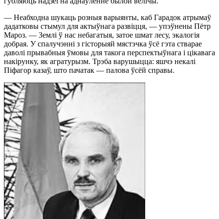
губляюць надзеi на аднаўленне былой велiчы.
— Неабходна шукаць розныя варыянты, каб Гарадок атрымаў
дадатковы стымул для актыўнага развiцця, — упэўнены Пётр
Мароз. — Землi ў нас небагатыя, затое шмат лесу, экалогiя
добрая. У спалучэннi з гiсторыяй мястэчка ўсё гэта стварае
даволi прывабныя ўмовы для такога перспектыўнага i цiкавага
накiрунку, як агратурызм. Трэба варушыцца: яшчэ некалi
Пiфагор казаў, што пачатак — палова ўсёй справы.