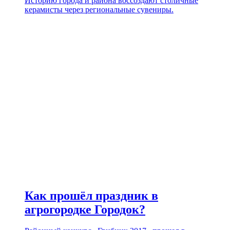
Историю города и района воссоздают столичные
керамисты через региональные сувениры.
Как прошёл праздник в
агрогородке Городок?