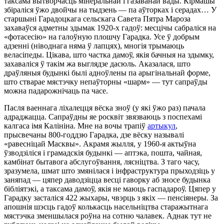
таксама вытворчасць мiнеральнай i газаванай вады. Кiрмашы
збiралiся ўжо двойчы на тыдзень — па аўторках i серадах… У
старшынi Гарадоцкага сельскага Савета Пятра Мароза
захаваўся адметны здымак 1920-х гадоў: месцiчы сабралiся на
«фотасесiю» на галоўную плошчу Гарадка. Усе ў добрым
адзеннi (нiводнага няма ў лапцях), многiя трымаюць
веласiпеды. Цiкава, што частка дамоў, якiя бачныя на здымку,
захавалiся ў такiм жа выглядзе дасюль. Аказалася, што
драўляныя будынкi былi адноўлены па арыгiнальнай форме,
што стварае мястэчку непаўторны «шарм» — тут сапраўды
можна падарожнiчаць па часе.
Пасля ваеннага лiхалецця вёска зноў (у якi ўжо раз) пачала
адраджацца. Сапраўдны яе росквiт звязваюць з поспехамi
калгаса iмя Калiнiна. Мне на вочы трапiў
артыкул
,
прысвечаны 800-годдзю Гарадка, дзе вёску называлi
«равеснiцай Масквы». Акрамя жылля, у 1960-я актыўна
ўзводзiлiся i грамадскiя будынкi — аптэка, пошта, чайная,
камбiнат бытавога абслугоўвання, ляснiцтва. З таго часу,
зразумела, шмат што змянiлася i iнфраструктура прыходзiць у
заняпад — цяпер даводзiцца весцi гаворку аб зносе будынка
бiблiятэкi, а таксама дамоў, якiя не маюць гаспадароў. Цяпер у
Гарадку засталiся 422 жыхары, чвэрць з якiх — пенсiянеры. За
апошнiя шэсць гадоў колькасць насельнiцтва старажытнага
мястэчка зменшылася роўна на сотню чалавек. Аднак тут не