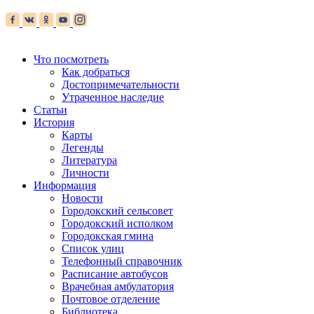
Что посмотреть
Как добраться
Достопримечательности
Утраченное наследие
Статьи
История
Карты
Легенды
Литература
Личности
Информация
Новости
Городокский сельсовет
Городокский исполком
Городокская гмина
Список улиц
Телефонный справочник
Расписание автобусов
Врачебная амбулатория
Почтовое отделение
Библиотека